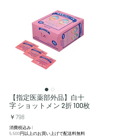
【指定医薬部外品】白十
字 ショットメン 2折 100枚
価
￥798
格
消費税込み
|
5,500円以上のお買い上げで配送料無料